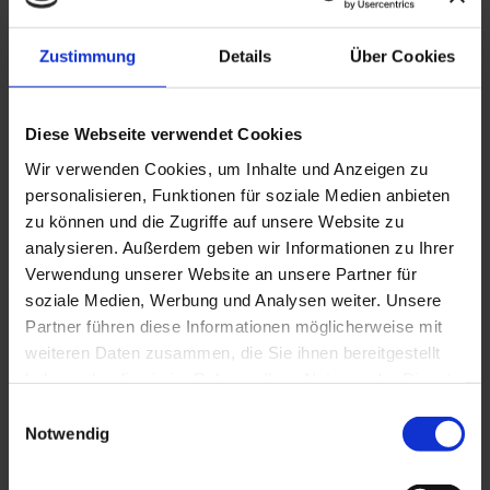
HOME
TAGESABLAUF
AKTIVITÄTEN
Zustimmung
Details
Über Cookies
Lagerbau
Holzwerkstatt
Spurensuche
Naturbestimmung
Feuer machen
Diese Webseite verwendet Cookies
Sonnenscheinbriefe
Digitale Werkstatt
Wir verwenden Cookies, um Inhalte und Anzeigen zu
Müllsammelaktion
personalisieren, Funktionen für soziale Medien anbieten
QUIZ
DANKE!!!
zu können und die Zugriffe auf unsere Website zu
analysieren. Außerdem geben wir Informationen zu Ihrer
SEARCH
Verwendung unserer Website an unsere Partner für
soziale Medien, Werbung und Analysen weiter. Unsere
Frühsport unterm Pavillon
Partner führen diese Informationen möglicherweise mit
weiteren Daten zusammen, die Sie ihnen bereitgestellt
Der schöne Pavillon befindet sich auf einer Streuobstwiese
haben oder die sie im Rahmen Ihrer Nutzung der Dienste
auf dem Rodaberg. Er ist umzingelt von vielen Obstbäumen
und bietet einen wunderschönen Blick auf die Friedensburg
gesammelt haben.
Einwilligungsauswahl
von Leutenberg.
Notwendig
Am Morgen eignet sich der Pavillon zum Frühsport oder
Yoga. Er dient aber auch als Ort zum Verschnaufen, denn
der Berg ist ganz schön steil. Sollte es mal regnen hat man