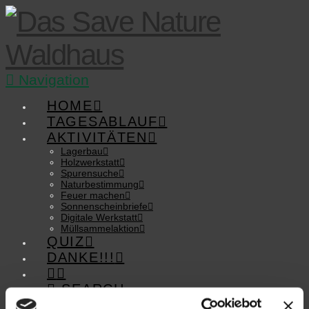
Navigation
HOME
TAGESABLAUF
AKTIVITÄTEN
Lagerbau
Holzwerkstatt
Spurensuche
Naturbestimmung
Feuer machen
Sonnenscheinbriefe
Digitale Werkstatt
Müllsammelaktion
QUIZ
DANKE!!!
SEARCH