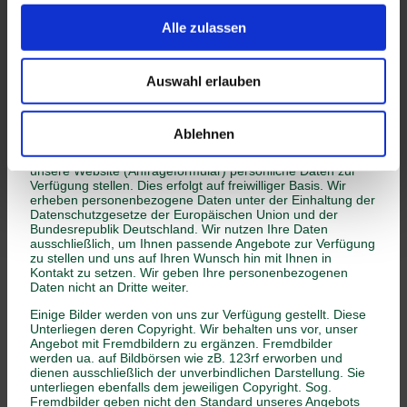
erst ab dem Zeitpunkt der Kenntnis einer konkreten
Rechtsverletzung möglich. Bei Bekanntwerden von
Alle zulassen
entsprechenden Rechtsverletzungen werden wir diese
Inhalte umgehend entfernen.
Eine Haftung für die Richtigkeit, Aktualität oder
Auswahl erlauben
Vollständigkeit der Inhalte und Angaben übernehmen wir
nicht.
Jede Anfrage, die ein Interessent über diese Website stellt
Ablehnen
(Kontaktformular, Email, Telefon), unterliegt den oben
genannten Anforderungen. Sie können uns freiwillig über
unsere Website (Anfrageformular) persönliche Daten zur
Verfügung stellen. Dies erfolgt auf freiwilliger Basis. Wir
erheben personenbezogene Daten unter der Einhaltung der
Datenschutzgesetze der Europäischen Union und der
Bundesrepublik Deutschland. Wir nutzen Ihre Daten
ausschließlich, um Ihnen passende Angebote zur Verfügung
zu stellen und uns auf Ihren Wunsch hin mit Ihnen in
Kontakt zu setzen. Wir geben Ihre personenbezogenen
Daten nicht an Dritte weiter.
Einige Bilder werden von uns zur Verfügung gestellt. Diese
Unterliegen deren Copyright. Wir behalten uns vor, unser
Angebot mit Fremdbildern zu ergänzen. Fremdbilder
werden ua. auf Bildbörsen wie zB. 123rf erworben und
dienen ausschließlich der unverbindlichen Darstellung. Sie
unterliegen ebenfalls dem jeweiligen Copyright. Sog.
Fremdbilder geben nicht den Standard unseres Angebots