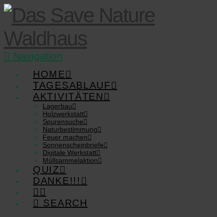
Navigation
HOME
TAGESABLAUF
AKTIVITÄTEN
Lagerbau
Holzwerkstatt
Spurensuche
Naturbestimmung
Feuer machen
Sonnenscheinbriefe
Digitale Werkstatt
Müllsammelaktion
QUIZ
DANKE!!!
SEARCH