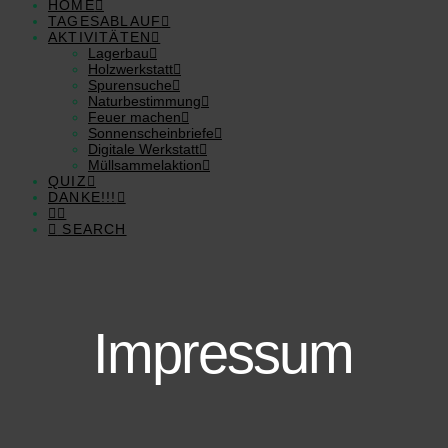
HOME
TAGESABLAUF
AKTIVITÄTEN
Lagerbau
Holzwerkstatt
Spurensuche
Naturbestimmung
Feuer machen
Sonnenscheinbriefe
Digitale Werkstatt
Müllsammelaktion
QUIZ
DANKE!!!
SEARCH
Impressum