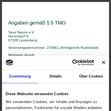
Angaben gemäß § 5 TMG
Save Nature e.V.
Herschdorf 8
07338 Leutenberg
Vereinsregisternummer: 270661 (Amtsgericht Rudolstadt)
Vertreten durch:
Stefanie König, Dr. Mirjam Leeder, Michael Schenk
Kontakt
Zustimmung
Details
Über Cookies
Telefon: +49 173 8509023
E-Mail: info@save-nature-ev.de
EU-Streitschlichtung
Diese Webseite verwendet Cookies
Die Europäische Kommission stellt eine Plattform zur
Wir verwenden Cookies, um Inhalte und Anzeigen zu
Online-Streitbeilegung (OS) bereit:
personalisieren, Funktionen für soziale Medien anbieten
https://ec.europa.eu/consumers/odr/
.