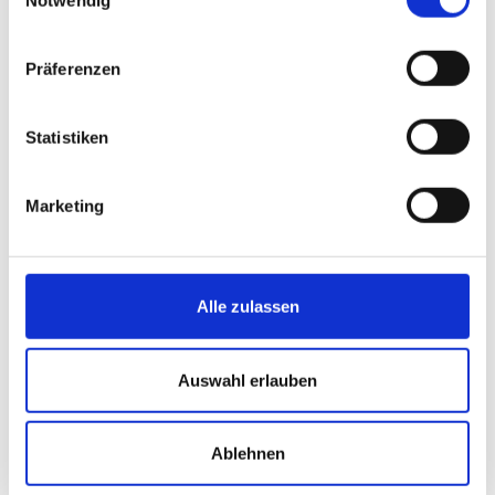
euer Floss breiter. Hat euer Boot den Schwimmtest
bestanden, legt noch ein paar Buchecker oder Eicheln
auf das Floss.
Präferenzen
Habt ihr alle euer Boot gebaut kann es los gehen.
Habt ganz viel Spaß und schaut wie eure Boote die
Statistiken
Sormitz erkunden.
Marketing
Karte
Alle zulassen
Auswahl erlauben
Ablehnen